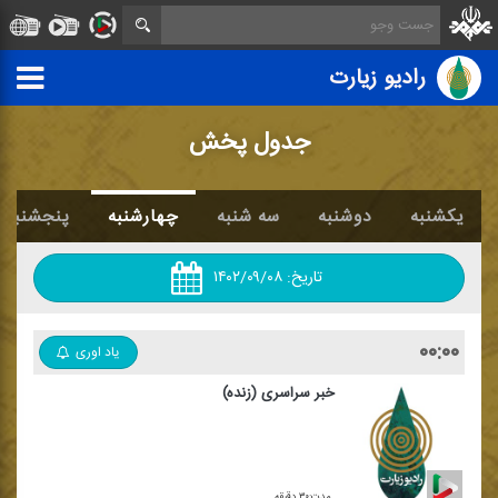
رادیو زیارت
جدول پخش
یکشنبه
دوشنبه
سه شنبه
چهارشنبه
پنجشنبه
تاریخ:
۱۴۰۲/۰۹/۰۸
۰۰:۰۰
یاد اوری
خبر سراسری (زنده)
مدت:۳۰ دقیقه