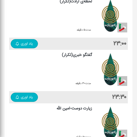
لحظه‌ی ارادت(تکرار)
مدت:۵ دقیقه
۲۳:۰۰
یاد اوری
گفتگو خبری(تکرار)
مدت:۳۰ دقیقه
۲۳:۳۰
یاد اوری
زیارت دوست-امین الله
مدت:۲۰ دقیقه