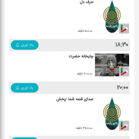
حرف دل
مدت:۵ دقیقه
۱۸:۳۰
یاد اوری
چایخانه حضرت
مدت:۹۰ دقیقه
۲۰:۰۰
یاد اوری
صدای قصه شما -پخش
مدت:۳۵ دقیقه