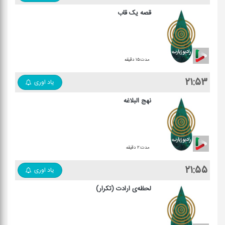
قصه یک قاب
مدت:۱۵ دقیقه
۲۱:۵۳
یاد اوری
نهج البلاغه
مدت:۲ دقیقه
۲۱:۵۵
یاد اوری
لحظه‌ی ارادت (تکرار)